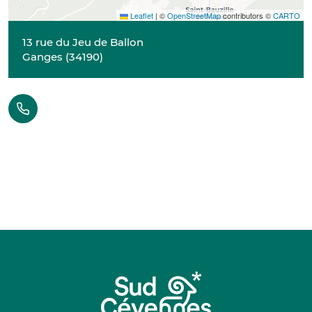
Leaflet
|
©
OpenStreetMap
contributors ©
CARTO
13 rue du Jeu de Ballon
Ganges
(
34190
)