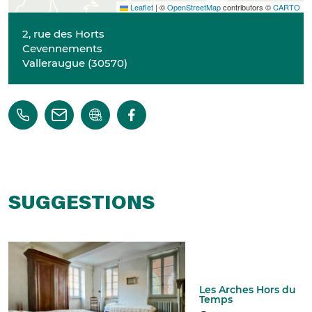
Leaflet
|
©
OpenStreetMap
contributors ©
CARTO
2, rue des Horts
Cevennements
Valleraugue
(
30570
)
SUGGESTIONS
Les Arches Hors du
Temps