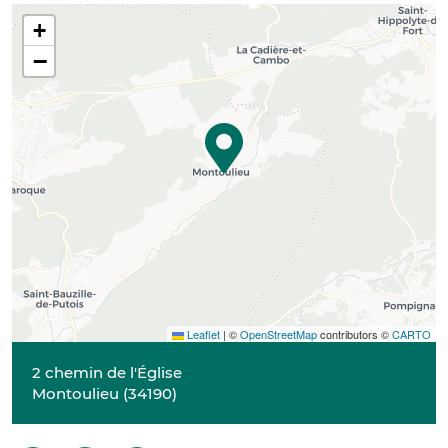
+
−
Leaflet
|
©
OpenStreetMap
contributors ©
CARTO
2 chemin de l'Église
Montoulieu
(
34190
)