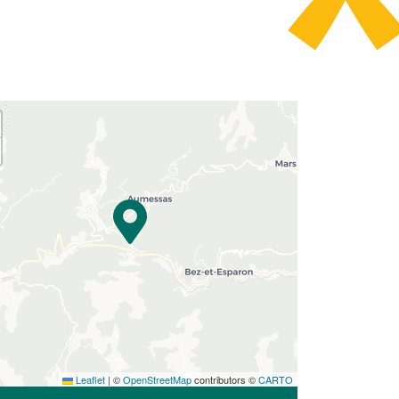
Leaflet
|
©
OpenStreetMap
contributors ©
CARTO