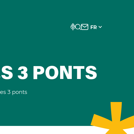
FR
ES 3 PONTS
es 3 ponts