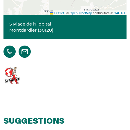
Leaflet
|
©
OpenStreetMap
contributors ©
CARTO
5 Place de l'Hopital
Montdardier
(
30120
)
SUGGESTIONS