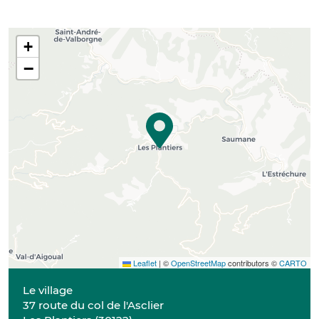
+
−
Leaflet
|
©
OpenStreetMap
contributors ©
CARTO
Le village
37 route du col de l'Asclier