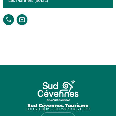
Les Plantiers
(
30122
)
Sud Cévennes Tourisme
contact@sudcevennes.com