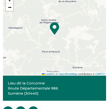
−
Leaflet
|
©
OpenStreetMap
contributors ©
CARTO
Lieu dit la Corconne
Route Départementale 986
Sumène
(
30440
)