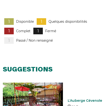
1
1
Disponible
Quelques disponibilités
1
1
Complet
Fermé
1
Passé / Non renseigné
SUGGESTIONS
L'Auberge Cévenole