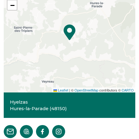
−
Leaflet
|
©
OpenStreetMap
contributors ©
CARTO
Hyelzas
Hures-la-Parade
(
48150
)