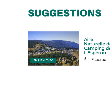
SUGGESTIONS
e, Land
Aire
t
Naturelle d
er
Camping d
riture
L’Espérou
sperou
L'Esperou
EN LIEN AVEC