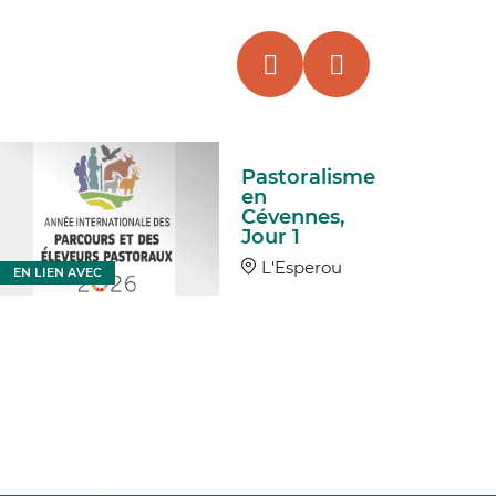
Pastoralisme
en
Cévennes,
Jour 1
L'Esperou
EN LIEN AVEC
EN LIEN