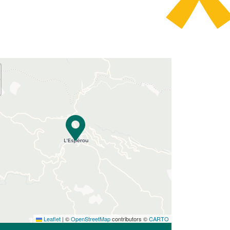
Leaflet
|
©
OpenStreetMap
contributors ©
CARTO