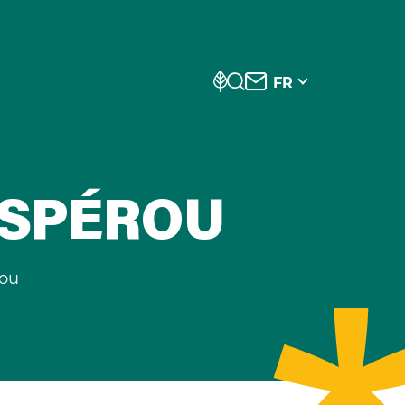
FR
'ESPÉROU
rou