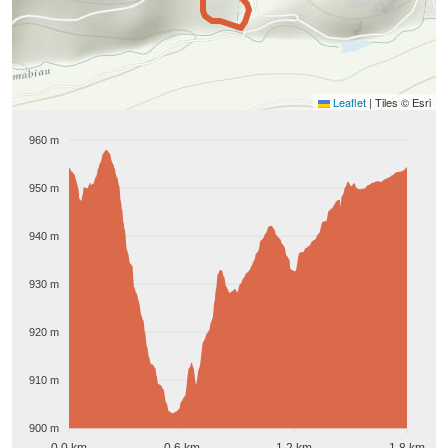
Leaflet
|
Tiles © Esri
960 m
950 m
940 m
930 m
920 m
910 m
900 m