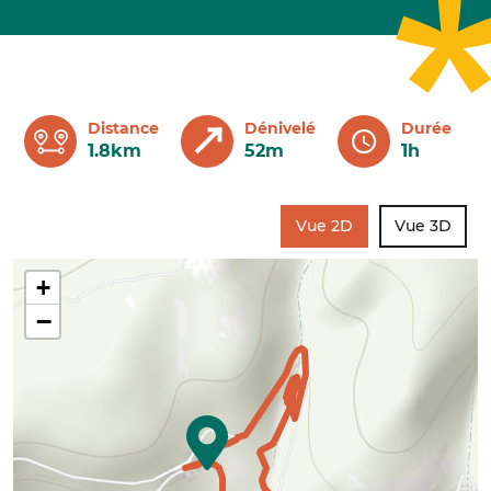
Distance
Dénivelé
Durée
1.8km
52m
1h
Vue 2D
Vue 3D
+
−