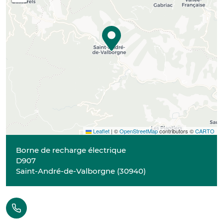
Leaflet
|
©
OpenStreetMap
contributors ©
CARTO
Borne de recharge électrique
D907
Saint-André-de-Valborgne
(
30940
)