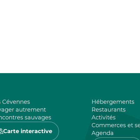
s Cévennes
Hébergements
yager autrement
Restaurants
ncontres sauvages
Activités
Commerces et se
Carte interactive
Agenda