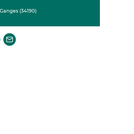
Ganges
(
34190
)