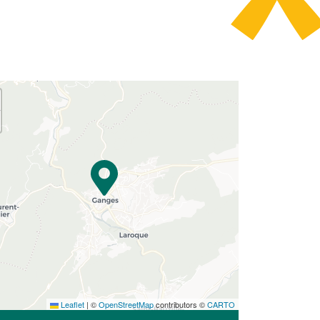
Leaflet
|
©
OpenStreetMap
contributors ©
CARTO