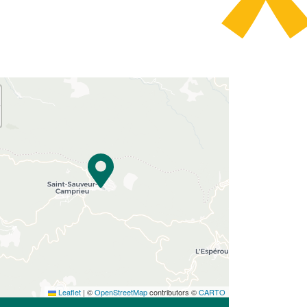
Leaflet
|
©
OpenStreetMap
contributors ©
CARTO