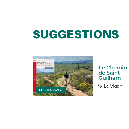
SUGGESTIONS
ifice à
Le Chemin
prieu
de Saint
Guilhem
nt-
ur-
Le Vigan
EN LIEN AVEC
rieu