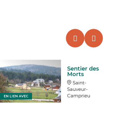
Sentier des
Morts
Saint-
Sauveur-
Camprieu
EN LIEN AVEC
EN LIEN