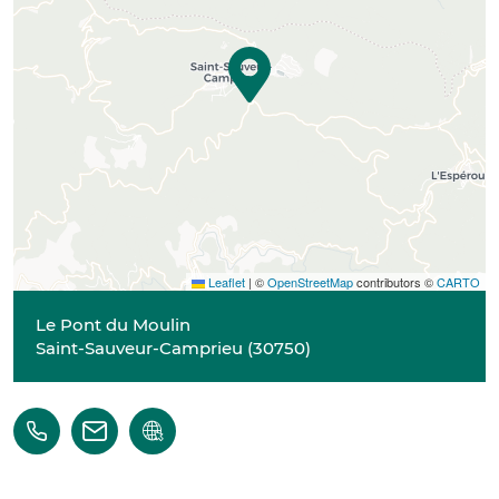
Leaflet
|
©
OpenStreetMap
contributors ©
CARTO
Le Pont du Moulin
Saint-Sauveur-Camprieu
(
30750
)