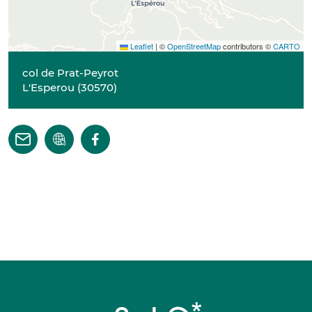
Leaflet
|
©
OpenStreetMap
contributors ©
CARTO
col de Prat-Peyrot
L'Esperou
(
30570
)