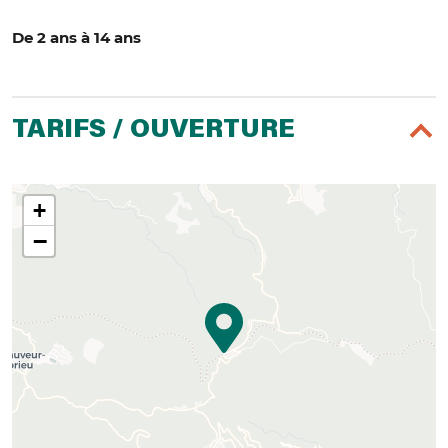
De 2 ans à 14 ans
TARIFS / OUVERTURE
+
−