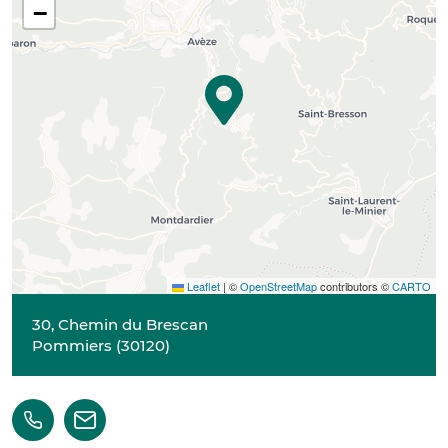
−
Leaflet
|
©
OpenStreetMap
contributors ©
CARTO
30, Chemin du Brescan
Pommiers
(
30120
)