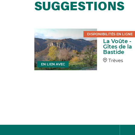
SUGGESTIONS
DISPONIBILITÉS EN LIGNE
La Voûte -
ival des
Gîtes de la
italiers
Bastide
nt
Trèves
EN LIEN AVEC