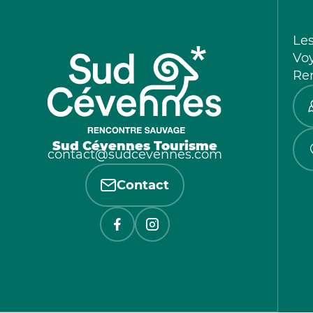
Le
Vo
Re
Sud Cévennes Tourisme
contact@sudcevennes.com
Contact