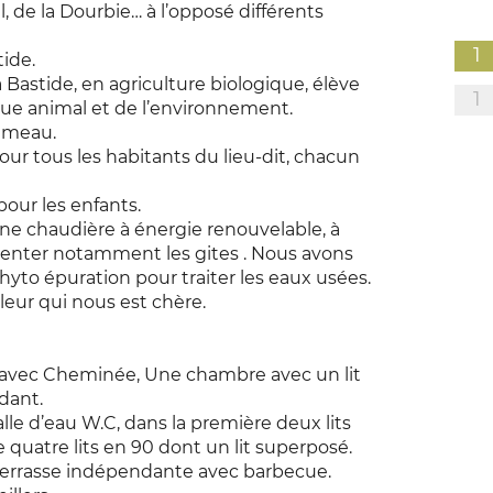
, de la Dourbie… à l’opposé différents
1
ide.
 Bastide, en agriculture biologique, élève
1
que animal et de l’environnement.
hameau.
ur tous les habitants du lieu-dit, chacun
our les enfants.
ne chaudière à énergie renouvelable, à
menter notamment les gites . Nous avons
to épuration pour traiter les eaux usées.
eur qui nous est chère.
e avec Cheminée, Une chambre avec un lit
dant.
le d’eau W.C, dans la première deux lits
e quatre lits en 90 dont un lit superposé.
 terrasse indépendante avec barbecue.