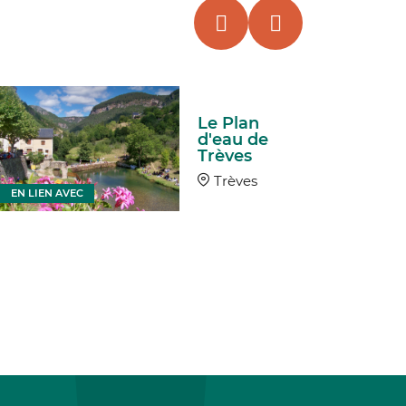
Le Plan
d'eau de
Trèves
Trèves
EN LIEN AVEC
EN LIEN