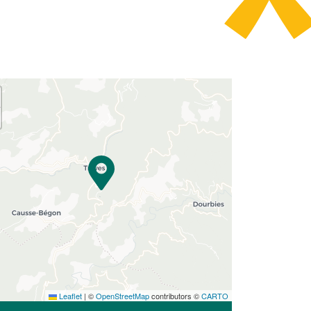
Leaflet
|
©
OpenStreetMap
contributors ©
CARTO