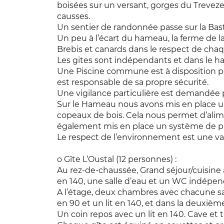
boisées sur un versant, gorges du Trevezel
causses.
Un sentier de randonnée passe sur la Bast
Un peu à l’écart du hameau, la ferme de la
Brebis et canards dans le respect de cha
Les gites sont indépendants et dans le 
Une Piscine commune est à disposition po
est responsable de sa propre sécurité.
Une vigilance particulière est demandée p
Sur le Hameau nous avons mis en place u
copeaux de bois. Cela nous permet d’ali
également mis en place un système de phy
Le respect de l’environnement est une val
o Gîte L’Oustal (12 personnes) :
Au rez-de-chaussée, Grand séjour/cuisin
en 140, une salle d’eau et un WC indépen
A l’étage, deux chambres avec chacune sal
en 90 et un lit en 140, et dans la deuxièm
Un coin repos avec un lit en 140. Cave et