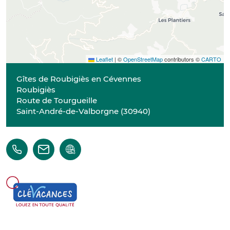
Leaflet
|
©
OpenStreetMap
contributors ©
CARTO
Gîtes de Roubigiès en Cévennes
Roubigiès
Route de Tourgueille
Saint-André-de-Valborgne
(
30940
)