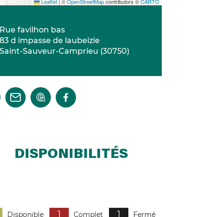
Leaflet
|
©
OpenStreetMap
contributors ©
CARTO
Rue favilhon bas
83 d impasse de laubeizie
Saint-Sauveur-Camprieu
(
30750
)
DISPONIBILITÉS
1
1
Disponible
Complet
Fermé