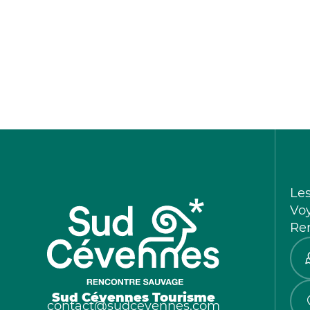
Le
Vo
Re
Sud Cévennes Tourisme
contact@sudcevennes.com