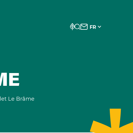
FR
ME
let Le Brâme