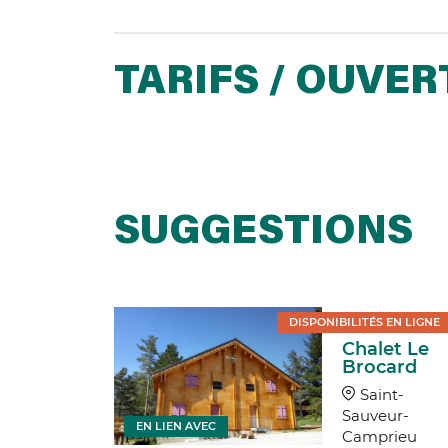
TARIFS / OUVE
SUGGESTIONS
ée
DISPONIBILITÉS EN LIGNE
ristique
Chalet Le
Olivier
Brocard
obert
Saint-
nt-
Sauveur-
ur-
EN LIEN AVEC
Camprieu
rieu