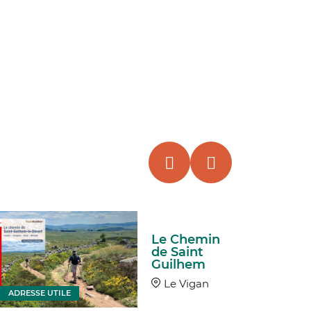
Le Chemin
de Saint
Guilhem
Le Vigan
ADRESSE UTILE
ADRESSE