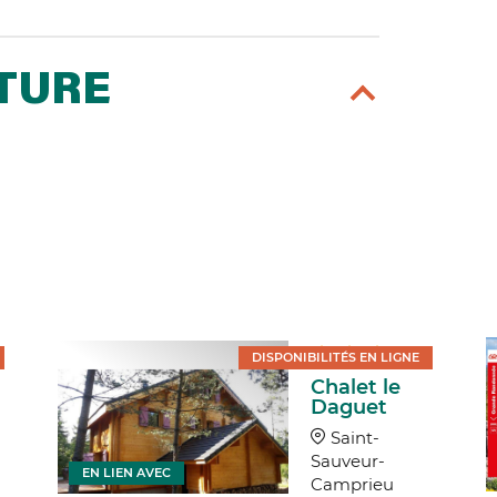
RTURE
DISPONIBILITÉS EN LIGNE
Chalet le
Daguet
Saint-
Sauveur-
EN LIEN AVEC
Camprieu