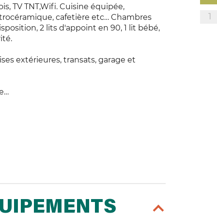
s, TV TNT,Wifi. Cuisine équipée,
1
e vitrocéramique, cafetière etc… Chambres
position, 2 lits d'appoint en 90, 1 lit bébé,
ité.
ses extérieures, transats, garage et
ue…
QUIPEMENTS