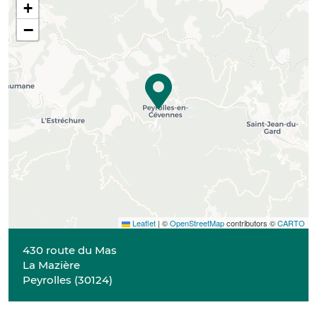
+
−
Leaflet
|
©
OpenStreetMap
contributors ©
CARTO
430 route du Mas
La Mazière
Peyrolles
(
30124
)