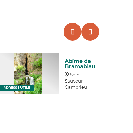
Abîme de
Bramabiau
Saint-
Sauveur-
Camprieu
ADRESSE UTILE
ADRESSE