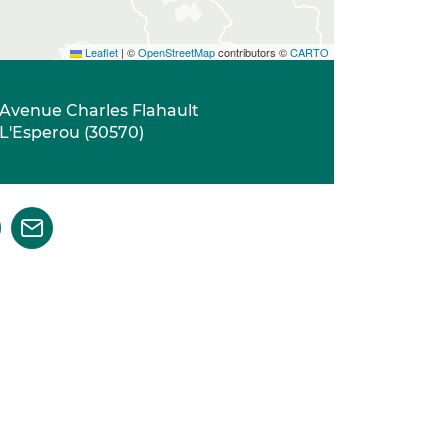
Leaflet
|
©
OpenStreetMap
contributors ©
CARTO
Avenue Charles Flahault
L'Esperou
(
30570
)