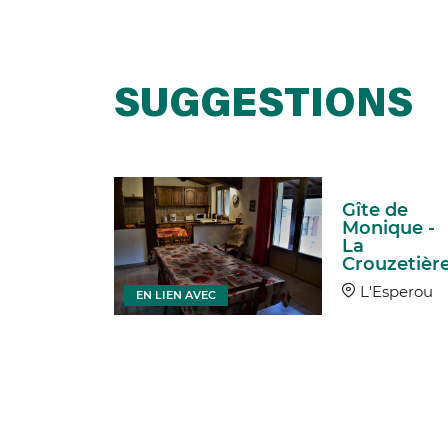
SUGGESTIONS
e, Land
Gîte de
t
Monique -
er
La
riture
Crouzetièr
sperou
L'Esperou
EN LIEN AVEC