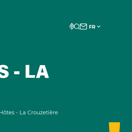
FR
 - LA
ôtes - La Crouzetière