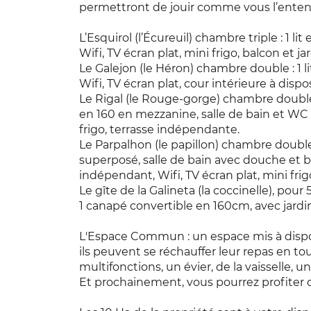
permettront de jouir comme vous l’enten
L’Esquirol (l’Écureuil) chambre triple : 1 l
Wifi, TV écran plat, mini frigo, balcon et jar
Le Galejon (le Héron) chambre double : 1 l
Wifi, TV écran plat, cour intérieure à dispo
Le Rigal (le Rouge-gorge) chambre double, t
en 160 en mezzanine, salle de bain et WC 
frigo, terrasse indépendante.
Le Parpalhon (le papillon) chambre double, t
superposé, salle de bain avec douche et 
indépendant, Wifi, TV écran plat, mini frigo
Le gîte de la Galineta (la coccinelle), pour
1 canapé convertible en 160cm, avec jardin 
L'Espace Commun : un espace mis à disp
ils peuvent se réchauffer leur repas en t
multifonctions, un évier, de la vaisselle, une
Et prochainement, vous pourrez profiter