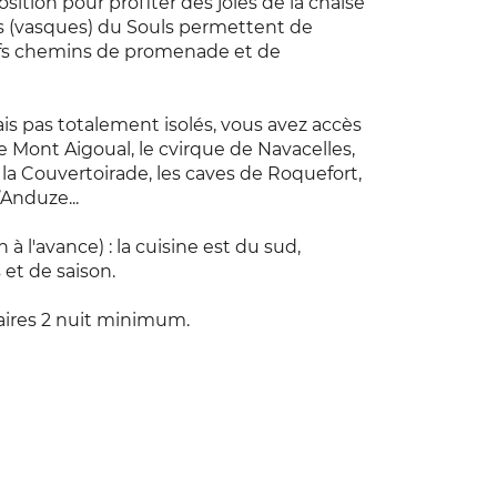
osition pour profiter des joies de la chaise
 (vasques) du Souls permettent de
ctifs chemins de promenade et de
is pas totalement isolés, vous avez accès
le Mont Aigoual, le cvirque de Navacelles,
, la Couvertoirade, les caves de Roquefort,
Anduze...
 l'avance) : la cuisine est du sud,
 et de saison.
laires 2 nuit minimum.