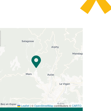
Leaflet
|
©
OpenStreetMap
contributors ©
CARTO