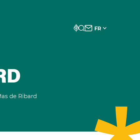
FR
RD
as de Ribard