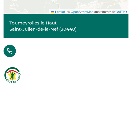
Leaflet
|
©
OpenStreetMap
contributors ©
CARTO
Toumeyrolles le Haut
Saint-Julien-de-la-Nef
(
30440
)