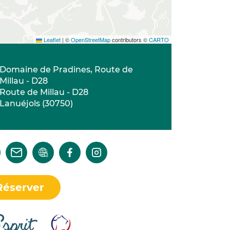
Leaflet
|
©
OpenStreetMap
contributors ©
CARTO
Domaine de Pradines, Route de
Millau - D28
Route de Millau - D28
Lanuéjols
(
30750
)
Réserver