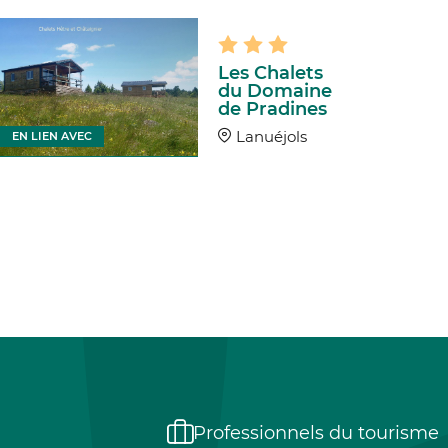
Les Chalets
du Domaine
de Pradines
Lanuéjols
EN LIEN AVEC
EN LIEN
Professionnels du tourisme