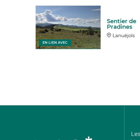
Sentier de
éjols
Pradines
uéjols
Lanuéjols
EN LIEN AVEC
Le