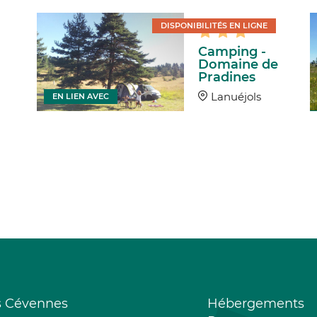
DISPONIBILITÉS EN LIGNE
Camping -
Domaine de
Pradines
Lanuéjols
EN LIEN AVEC
s Cévennes
Hébergements