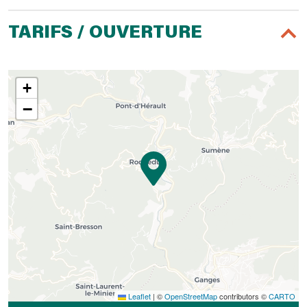
TARIFS / OUVERTURE
+
−
Leaflet
|
©
OpenStreetMap
contributors ©
CARTO