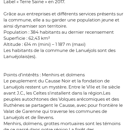
Label « Terre Saine » en 2017.
Grâce aux entreprises et différents services présents sur
la commune, elle a su garder une population jeune et
ainsi dynamiser son territoire.
Population : 384 habitants au dernier recensement
Superficie : 62,43 km²
Altitude : 614 m (mini) – 1 187 m (maxi)
Les habitants de la commune de Lanuéjols sont des
Lanuéjolais(es).
Points d’intérêts : Menhirs et dolmens
Le peuplement du Causse Noir et la fondation de
Lanuéjols restent un mystère. Entre le VIIe et IIe siècle
avant J.C., les Celtes s'installent dans la région.Les
peuples autochtones des Volques arécomiques et des
Ruthènes se partagent le Causse, avec pour frontière le
Valat de Garenne qui traverse les communes de
Lanuéjols et de Revens.
Menhirs, dolmens, grottes mortuaires sont les témoins
de ce passé dans notre région.La forêt des