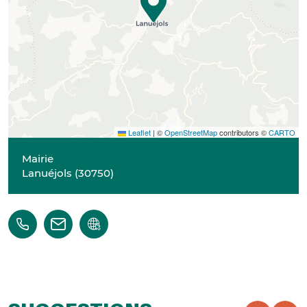
Leaflet
|
©
OpenStreetMap
contributors ©
CARTO
Mairie
Lanuéjols
(
30750
)