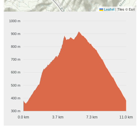
Leaflet
|
Tiles © Esri
1000 m
900 m
800 m
700 m
600 m
500 m
400 m
300 m
0.0 km
3.7 km
7.3 km
11.0 km