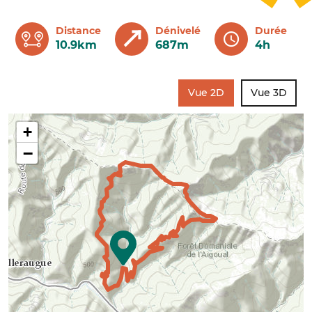
Distance
Dénivelé
Durée
10.9km
687m
4h
Vue 2D
Vue 3D
+
−