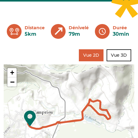
Distance
Dénivelé
Durée
5km
79m
30min
Vue 2D
Vue 3D
+
−