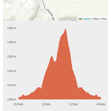
Leaflet
|
Tiles © Esri
1150 m
1140 m
1130 m
1120 m
1110 m
1100 m
0.0 km
1.6 km
3.2 km
4.9 km