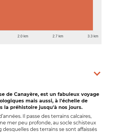
2.0 km
2.7 km
3.3 km
se de Canayère, est un fabuleux voyage
ologiques mais aussi, à l'échelle de
 la préhistoire jusqu'à nos jours.
’années. Il passe des terrains calcaires,
une mer peu profonde, au socle schisteux
ong desquelles des terrains se sont affaissés