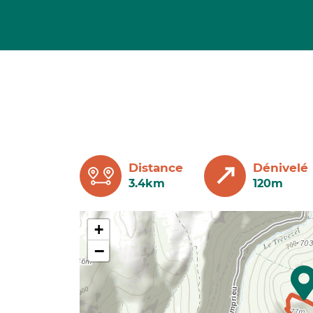
Distance
Dénivelé
3.4km
120m
+
−