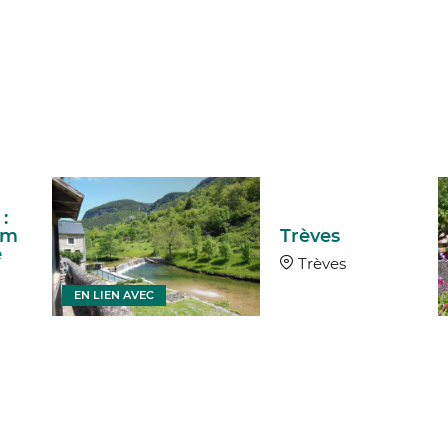
:
um
Trèves
e
Trèves
EN LIEN AVEC