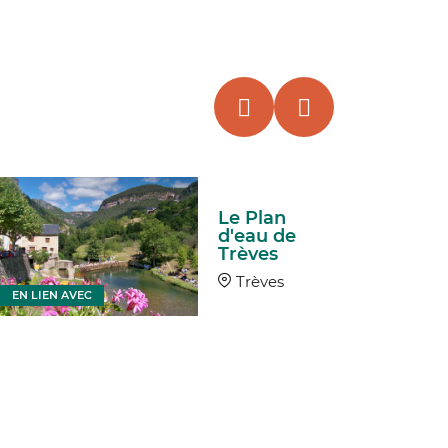
Le Plan
d'eau de
Trèves
Trèves
EN LIEN AVEC
EN LIEN