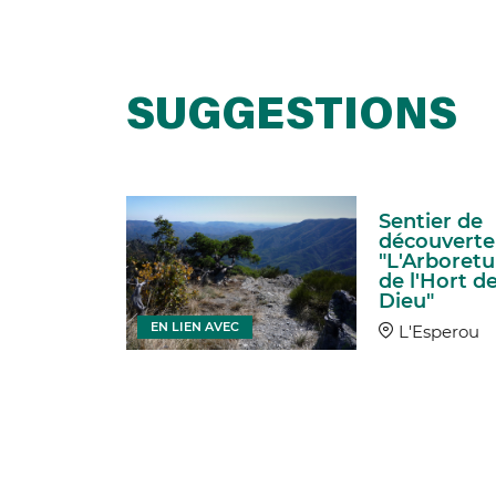
SUGGESTIONS
ier de
Sentier de
uverte :
découverte 
yère -
"L'Arboret
es de la
de l'Hort d
urale
Dieu"
EN LIEN AVEC
ves
L'Esperou