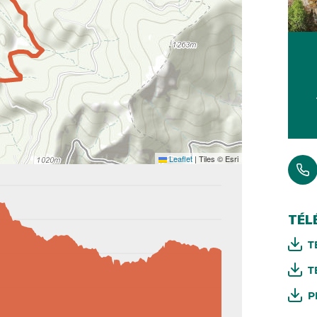
Leaflet
|
Tiles © Esri
TÉL
T
T
P