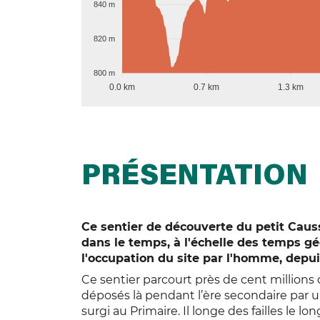
840 m
820 m
800 m
0.0 km
0.7 km
1.3 km
PRÉSENTATION
Ce sentier de découverte du petit Caus
dans le temps, à l'échelle des temps gé
l'occupation du site par l'homme, depuis
Ce sentier parcourt près de cent millions d
déposés là pendant l’ère secondaire par 
surgi au Primaire. Il longe des failles le l