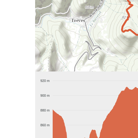
920 m
900 m
880 m
860 m