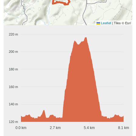
Leaflet
|
Tiles © Esri
220 m
200 m
180 m
160 m
140 m
120 m
0.0 km
2.7 km
5.4 km
8.1 km