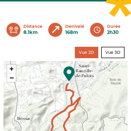
Distance
Dénivelé
Durée
8.1km
168m
2h30
Vue 2D
Vue 3D
+
−