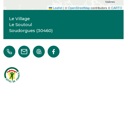
Leaflet
|
©
OpenStreetMap
contributors ©
CARTO
Le Village
Le Soutoul
Soudorgues
(
30460
)