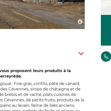
vous proposent leurs produits à la
Serreyrède.
oual : Foie gras, confits, pâté de canard,
 des Cévennes, sirops de châtaigne et de
e brebis et de vache, plats cuisinés de
 Cévennes, de petits fruits, produits de la
pains au levain, farine de blés anciens,
cèpes secs, sorbets de fruits et glaces au