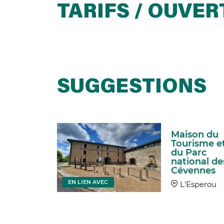
TARIFS / OUVE
SUGGESTIONS
Maison du
ier du
Tourisme e
e la
du Parc
mette
national de
Cévennes
sperou
EN LIEN AVEC
L'Esperou