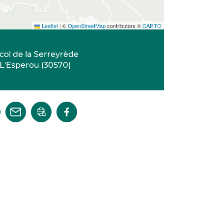
Leaflet
|
©
OpenStreetMap
contributors ©
CARTO
col de la Serreyrède
L'Esperou
(
30570
)