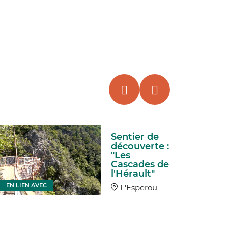
Sentier de
découverte :
"Les
Cascades de
l'Hérault"
EN LIEN AVEC
EN LIEN
L'Esperou