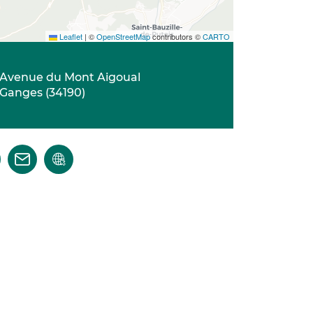
Leaflet
|
©
OpenStreetMap
contributors ©
CARTO
Avenue du Mont Aigoual
Ganges
(
34190
)