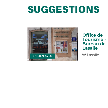
SUGGESTIONS
on du
Office de
isme et
Tourisme -
arc
Bureau de
onal des
Lasalle
ennes
Lasalle
EN LIEN AVEC
sperou