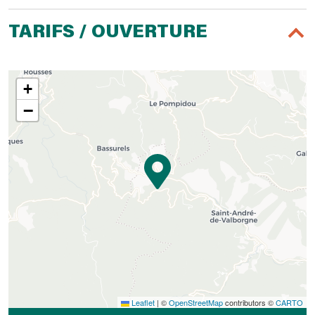
TARIFS / OUVERTURE
+
−
Leaflet
|
©
OpenStreetMap
contributors ©
CARTO