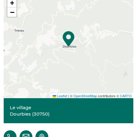
+
−
Leaflet
|
©
OpenStreetMap
contributors ©
CARTO
Le village
Dourbies
(
30750
)