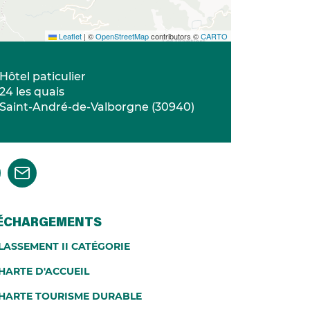
Leaflet
|
©
OpenStreetMap
contributors ©
CARTO
Hôtel paticulier
24 les quais
Saint-André-de-Valborgne
(
30940
)
ÉCHARGEMENTS
LASSEMENT II CATÉGORIE
HARTE D'ACCUEIL
HARTE TOURISME DURABLE