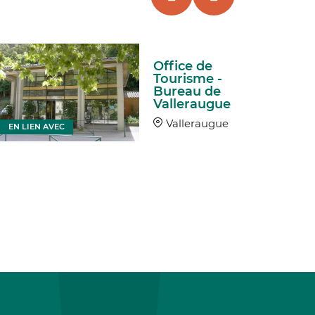
Office de
Tourisme -
Bureau de
Valleraugue
Valleraugue
EN LIEN AVEC
EN LIEN