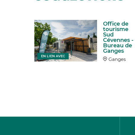
Office de
e de
tourisme
arge de
Sud
Cévennes -
trique
Bureau de
Ganges
ves
EN LIEN AVEC
Ganges