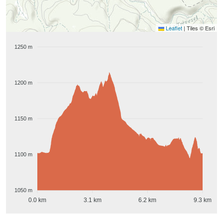
Leaflet
|
Tiles © Esri
1250 m
1200 m
1150 m
1100 m
1050 m
0.0 km
3.1 km
6.2 km
9.3 km