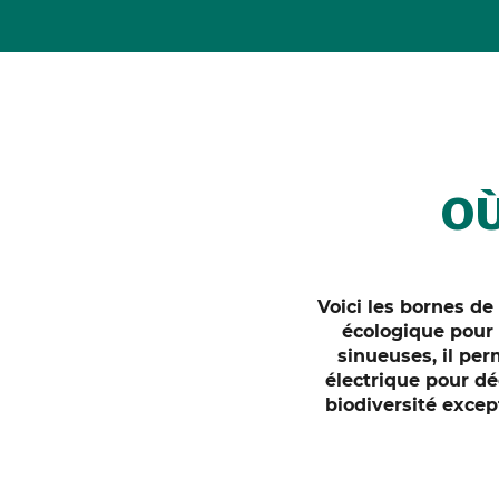
OÙ
Voici les bornes de
écologique pour
sinueuses, il per
électrique
pour déc
biodiversité except