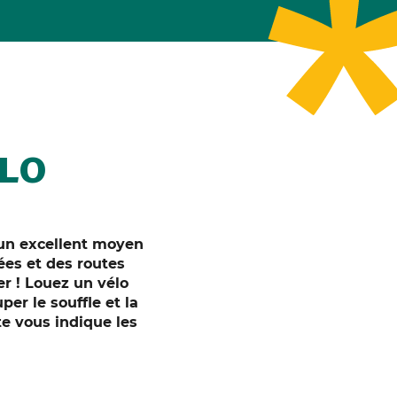
ÉLO
 un excellent moyen
es et des routes
er !
Louez un vélo
er le souffle et la
rte vous indique les