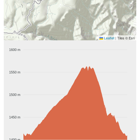
Leaflet
|
Tiles © Esri
1600 m
1550 m
1500 m
1450 m
1400 m