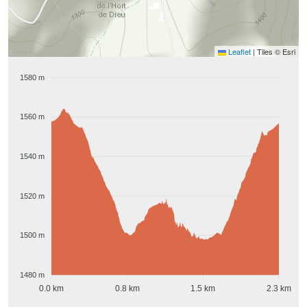
Leaflet
|
Tiles © Esri
1580 m
1560 m
1540 m
1520 m
1500 m
1480 m
0.0 km
0.8 km
1.5 km
2.3 km