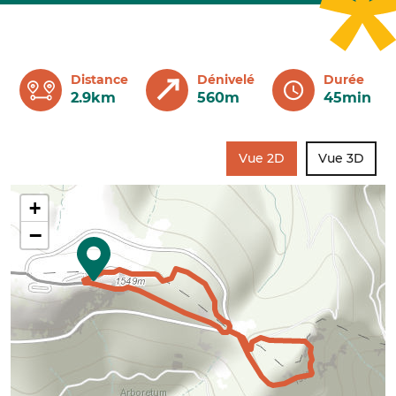
Distance
Dénivelé
Durée
2.9km
560m
45min
Vue 2D
Vue 3D
+
−