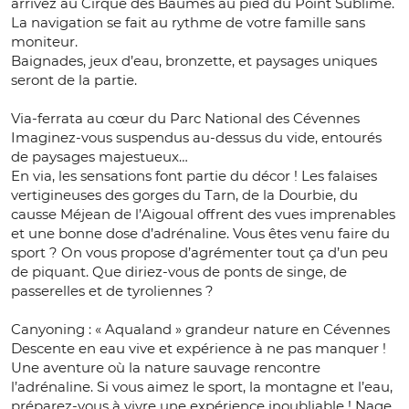
arrivez au Cirque des Baumes au pied du Point Sublime.
La navigation se fait au rythme de votre famille sans
moniteur.
Baignades, jeux d’eau, bronzette, et paysages uniques
seront de la partie.
Via-ferrata au cœur du Parc National des Cévennes
Imaginez-vous suspendus au-dessus du vide, entourés
de paysages majestueux…
En via, les sensations font partie du décor ! Les falaises
vertigineuses des gorges du Tarn, de la Dourbie, du
causse Méjean de l’Aigoual offrent des vues imprenables
et une bonne dose d’adrénaline. Vous êtes venu faire du
sport ? On vous propose d’agrémenter tout ça d’un peu
de piquant. Que diriez-vous de ponts de singe, de
passerelles et de tyroliennes ?
Canyoning : « Aqualand » grandeur nature en Cévennes
Descente en eau vive et expérience à ne pas manquer !
Une aventure où la nature sauvage rencontre
l’adrénaline. Si vous aimez le sport, la montagne et l’eau,
préparez-vous à vivre une expérience inoubliable ! Nage