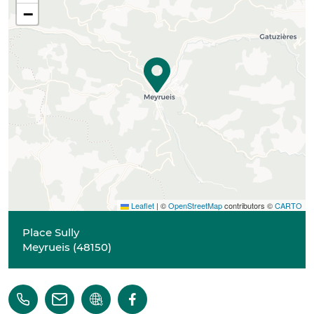
−
Leaflet
|
©
OpenStreetMap
contributors ©
CARTO
Place Sully
Meyrueis
(
48150
)