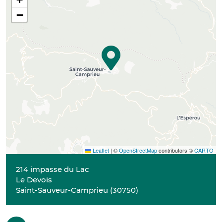
−
Leaflet
|
©
OpenStreetMap
contributors ©
CARTO
214 impasse du Lac
Le Devois
Saint-Sauveur-Camprieu
(
30750
)