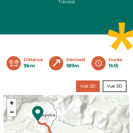
Trévezel
Distance
Dénivelé
Durée
9km
189m
1h15
Vue 2D
Vue 3D
+
−