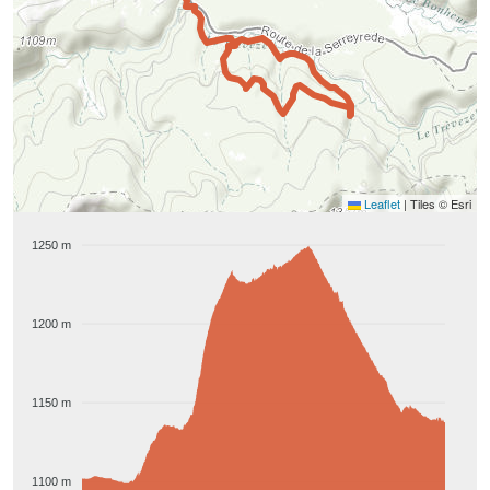
Leaflet
|
Tiles © Esri
1250 m
1200 m
1150 m
1100 m