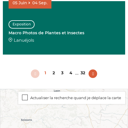
05
Juin
04
Sep.
Exposition
Macro Photos de Plantes et Insectes
Lanuéjols
...
1
2
3
4
32
Actualiser la recherche quand je déplace la carte