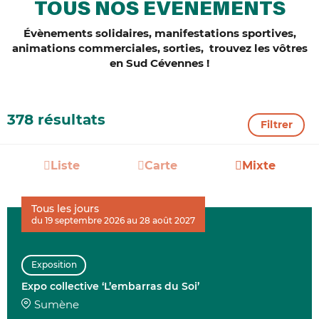
TOUS NOS ÉVÈNEMENTS
Évènements solidaires, manifestations sportives,
animations commerciales, sorties, trouvez les vôtres
en Sud Cévennes !
378 résultats
Filtrer
Liste
Carte
Mixte
Tous les jours
du 19 septembre 2026 au 28 août 2027
Exposition
Expo collective ‘L’embarras du Soi’
Sumène