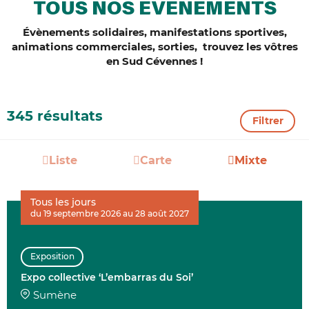
TOUS NOS ÉVÈNEMENTS
Évènements solidaires, manifestations sportives,
animations commerciales, sorties, trouvez les vôtres
en Sud Cévennes !
345 résultats
Filtrer
Liste
Carte
Mixte
Tous les jours
du 19 septembre 2026 au 28 août 2027
Exposition
Expo collective ‘L’embarras du Soi’
Sumène