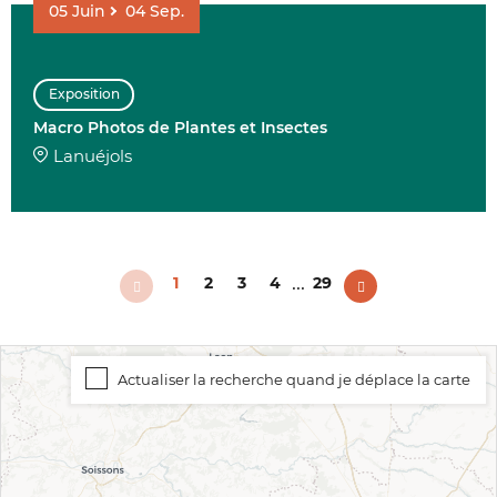
05
Juin
04
Sep.
Exposition
Macro Photos de Plantes et Insectes
Lanuéjols
...
1
2
3
4
29
Actualiser la recherche quand je déplace la carte