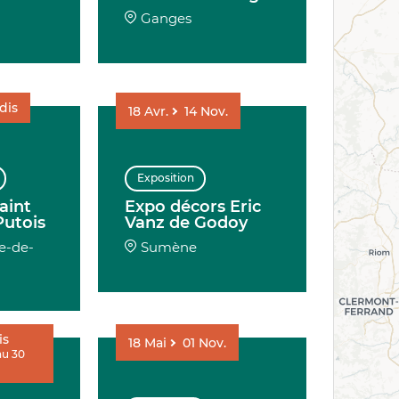
Ganges
dis
18
Avr.
14
Nov.
Exposition
aint
Expo décors Eric
Putois
Vanz de Godoy
le-de-
Sumène
is
18
Mai
01
Nov.
au 30