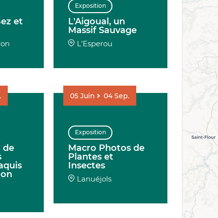
Exposition
ez et
L'Aigoual, un
Massif Sauvage
ron
L'Esperou
.
05
Juin
04
Sep.
Exposition
 de
Macro Photos de
s
Plantes et
aquis
Insectes
ion
Lanuéjols