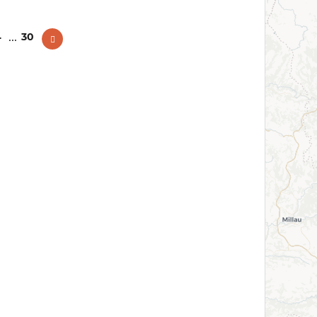
...
4
30