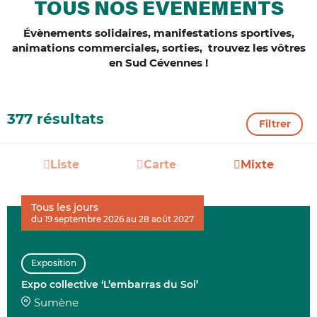
TOUS NOS ÉVÈNEMENTS
Évènements solidaires, manifestations sportives,
animations commerciales, sorties, trouvez les vôtres
en Sud Cévennes !
377 résultats
Filtrer
Liste
Carte
Mixte
Tous les jours
du 19 septembre 2026 au 28 août 2027
Exposition
Expo collective ‘L’embarras du Soi’
Sumène