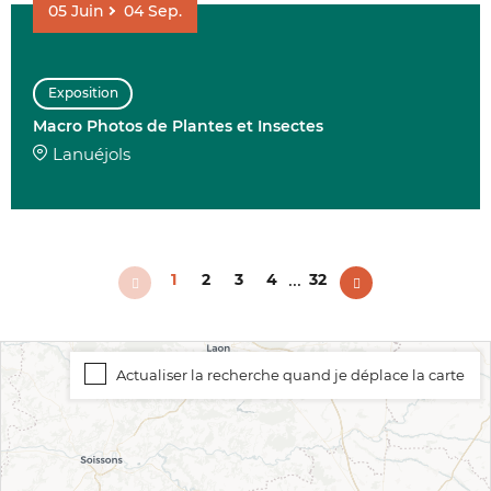
05
Juin
04
Sep.
Exposition
Macro Photos de Plantes et Insectes
Lanuéjols
...
1
2
3
4
32
Actualiser la recherche quand je déplace la carte