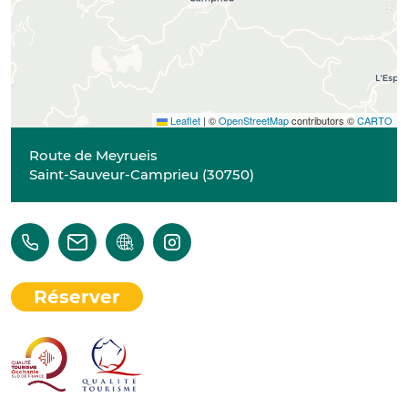
Leaflet
|
©
OpenStreetMap
contributors ©
CARTO
Route de Meyrueis
Saint-Sauveur-Camprieu
(
30750
)
Réserver