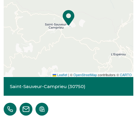
Leaflet
|
©
OpenStreetMap
contributors ©
CARTO
Saint-Sauveur-Camprieu
(
30750
)